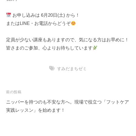
お申し込みは 6月20日(土) から！
またはLINE・お電話からどうぞ
定員が少ない講座もありますので、気になる方はお早めに！
皆さまのご参加、心よりお待ちしています
すみだまちゼミ
投
前の投稿
稿
ニッパーを持つのも不安な方へ。現場で役立つ「フットケア
ナ
実践レッスン」を始めます！
ビ
ゲ
ー