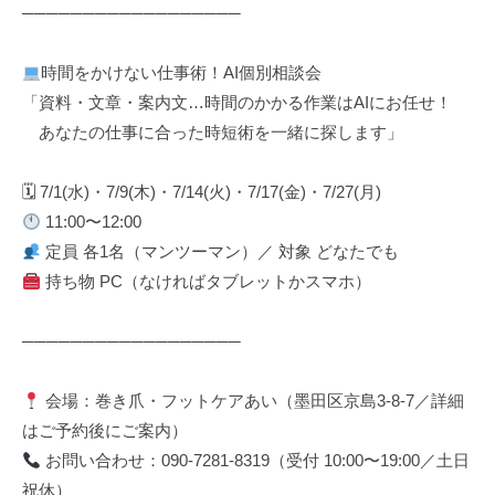
──────────────────
時間をかけない仕事術！AI個別相談会
「資料・文章・案内文…時間のかかる作業はAIにお任せ！
あなたの仕事に合った時短術を一緒に探します」
🗓 7/1(水)・7/9(木)・7/14(火)・7/17(金)・7/27(月)
11:00〜12:00
定員 各1名（マンツーマン）／ 対象 どなたでも
持ち物 PC（なければタブレットかスマホ）
──────────────────
会場：巻き爪・フットケアあい（墨田区京島3-8-7／詳細
はご予約後にご案内）
お問い合わせ：090-7281-8319（受付 10:00〜19:00／土日
祝休）