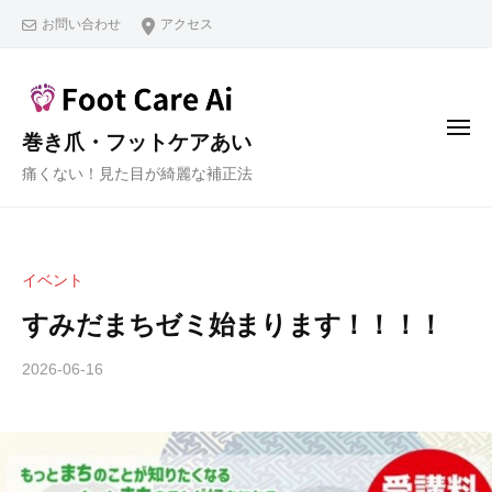
コ
お問い合わせ
アクセス
ン
テ
ン
ツ
メ
巻き爪・フットケアあい
ニ
へ
ュ
痛くない！見た目が綺麗な補正法
ー
ス
キ
ッ
プ
イベント
すみだまちゼミ始まります！！！！
2026-06-16
b
y
f
o
o