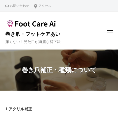
コ
お問い合わせ
アクセス
ン
テ
ン
ツ
メ
巻き爪・フットケアあい
ニ
へ
ュ
痛くない！見た目が綺麗な補正法
ー
ス
キ
ッ
プ
巻き爪補正・種類について
巻
1.アクリル補正