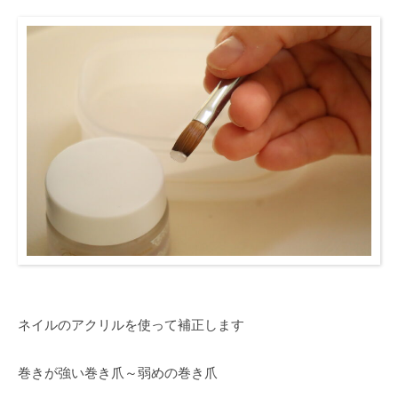
き
爪
補
正・
種
類
に
つ
い
て
ネイルのアクリルを使って補正します
2025-
02-
05
巻きが強い巻き爪～弱めの巻き爪
by