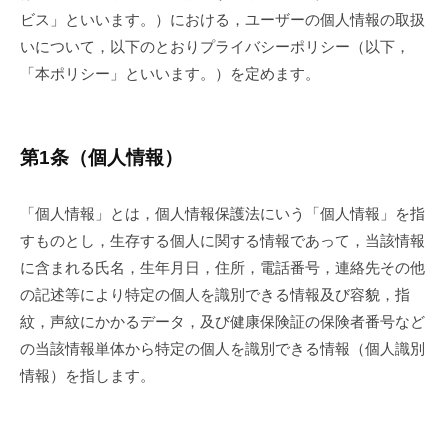
ラ
ビス」といいます。）における，ユーザーの個人情報の取扱
イ
いについて，以下のとおりプライバシーポリシー（以下，
バ
「本ポリシー」といいます。）を定めます。
シ
ー
第1条（個人情報）
ポ
「個人情報」とは，個人情報保護法にいう「個人情報」を指
リ
すものとし，生存する個人に関する情報であって，当該情報
シ
に含まれる氏名，生年月日，住所，電話番号，連絡先その他
ー
の記述等により特定の個人を識別できる情報及び容貌，指
紋，声紋にかかるデータ，及び健康保険証の保険者番号など
2024-
の当該情報単体から特定の個人を識別できる情報（個人識別
12-
情報）を指します。
16
by
footcare-