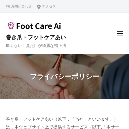
コ
お問い合わせ
アクセス
ン
テ
ン
ツ
メ
巻き爪・フットケアあい
ニ
へ
ュ
痛くない！見た目が綺麗な補正法
ー
ス
キ
ッ
プ
プライバシーポリシー
プ
巻き爪・フットケアあい（以下，「当社」といいます。）
は，本ウェブサイト上で提供するサービス（以下,「本サー